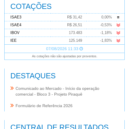
COTAÇÕES
ISAE3
R$ 31,42
0,00%
ISAE4
R$ 26,51
-0,53%
IBOV
173.483
-1,18%
IEE
125.149
-1,83%
07/08/2026 11:33
As cotações não são ajustadas por proventos.
DESTAQUES
Comunicado ao Mercado - Início da operação
comercial - Bloco 3 - Projeto Piraquê
Formulário de Referência 2026
CENTRAL DE RESULTADOS