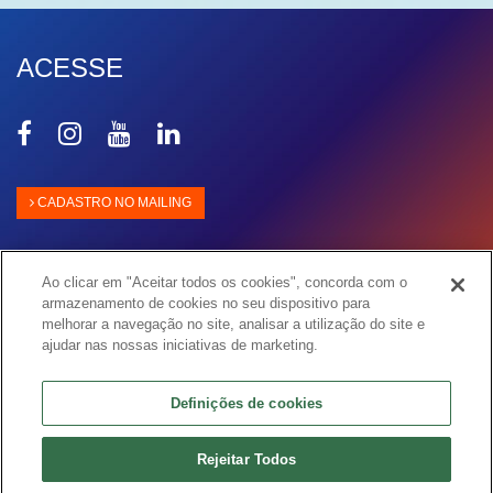
ACESSE
Compartilhar
Compartilhar
Compartilhar
Compartilhar
no
no
no
no
Facebook
Instagram
Youtube
Linkedin
CADASTRO NO MAILING
Ao clicar em "Aceitar todos os cookies", concorda com o
armazenamento de cookies no seu dispositivo para
melhorar a navegação no site, analisar a utilização do site e
ajudar nas nossas iniciativas de marketing.
Definições de cookies
© Copyright 2026 ISA ENERGIA BRASIL S.A.
Av. das Nações Unidas, 14.171 - Torre Crystal – 6º andar
São Paulo - SP - CEP 04794-000
Rejeitar Todos
Telefone: +55 11 3138-7000