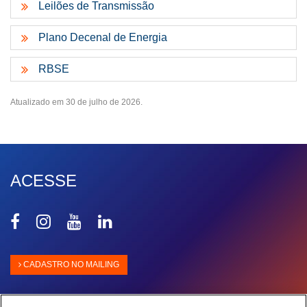
Leilões de Transmissão
Plano Decenal de Energia
RBSE
Atualizado em 30 de julho de 2026.
ACESSE
Compartilhar
Compartilhar
Compartilhar
Compartilhar
no
no
no
no
Facebook
Instagram
Youtube
Linkedin
CADASTRO NO MAILING