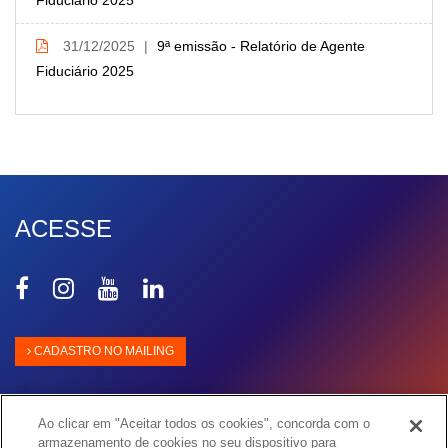
Fiduciário 2025
31/12/2025
9ª emissão - Relatório de Agente
Fiduciário 2025
ACESSE
Compartilhar
Compartilhar
Compartilhar
Compartilhar
no
no
no
no
Facebook
Instagram
Youtube
Linkedin
CADASTRO NO MAILING
Ao clicar em "Aceitar todos os cookies", concorda com o
armazenamento de cookies no seu dispositivo para