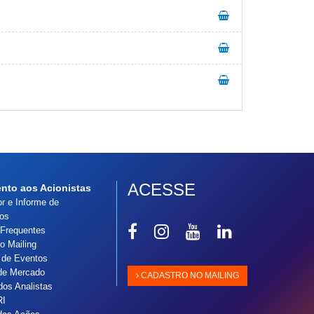
ACESSE
nto aos Acionistas
or e Informe de
os
Compartilhar
Compartilhar
Compartilhar
Compartilhar
 Frequentes
no
no
no
no
o Mailing
Facebook
Instagram
Youtube
Linkedin
 de Eventos
de Mercado
CADASTRO NO MAILING
dos Analistas
RI