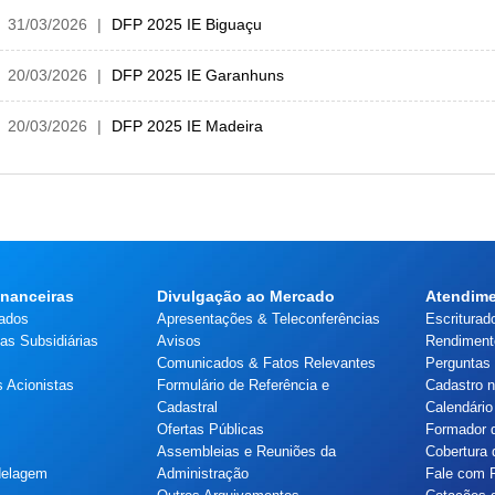
31/03/2026
DFP 2025 IE Biguaçu
20/03/2026
DFP 2025 IE Garanhuns
20/03/2026
DFP 2025 IE Madeira
inanceiras
Divulgação ao Mercado
Atendime
tados
Apresentações & Teleconferências
Escriturad
s Subsidiárias
Avisos
Rendiment
Comunicados & Fatos Relevantes
Perguntas
 Acionistas
Formulário de Referência e
Cadastro n
Cadastral
Calendário
Ofertas Públicas
Formador 
Assembleias e Reuniões da
Cobertura 
delagem
Administração
Fale com 