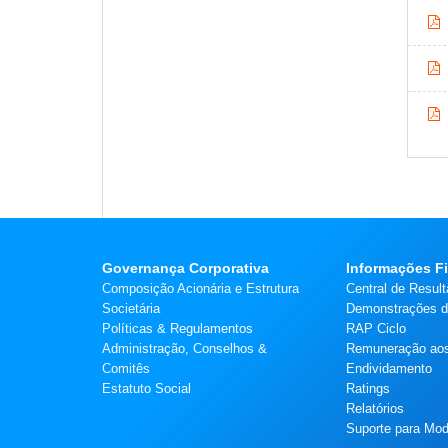
Governança Corporativa
Informações F
Composição Acionária e Estrutura
Central de Resul
Societária
Demonstrações da
Políticas & Regulamentos
RAP Ciclo
Administração, Conselhos &
Remuneração aos
Comitês
Endividamento
Estatuto Social
Ratings
Relatórios
Suporte para Mo