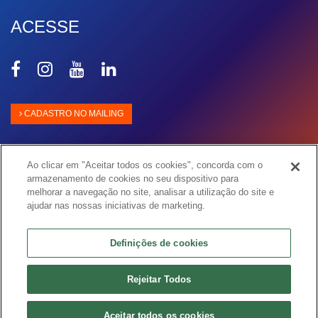
ACESSE
Compartilhar
Compartilhar
Compartilhar
Compartilhar
no
no
no
no
Facebook
Instagram
Youtube
Linkedin
CADASTRO NO MAILING
Ao clicar em "Aceitar todos os cookies", concorda com o
armazenamento de cookies no seu dispositivo para
melhorar a navegação no site, analisar a utilização do site e
ajudar nas nossas iniciativas de marketing.
Definições de cookies
© Copyright 2026 ISA ENERGIA BRASIL S.A.
Av. das Nações Unidas, 14.171 - Torre Crystal – 6º andar
São Paulo - SP - CEP 04794-000
Rejeitar Todos
Telefone: +55 11 3138-7000
Desenvolvido por
Innova
Aceitar todos os cookies